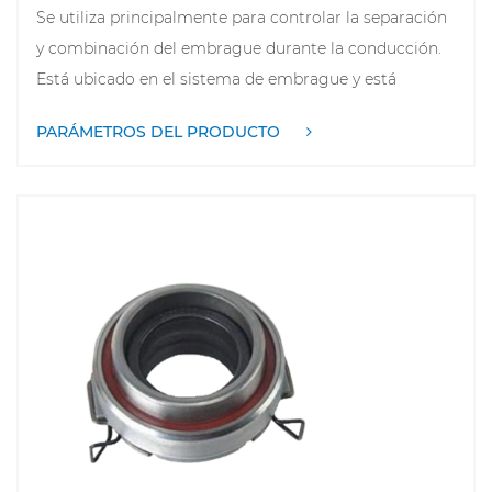
Se utiliza principalmente para controlar la separación
y combinación del embrague durante la conducción.
Está ubicado en el sistema de embrague y está
conectado al pedal del embrague y al plato de
PARÁMETROS DEL PRODUCTO
presión. Al aplicar presión, el cojinete de
desembrague desacopla el embrague, lo que permite
cambios suaves. Los cojinetes de liberación de alta
calidad pueden reducir la fricción y el desgaste,
mejorando la fluidez de los cambios y la comodidad
de conducción. Además, a menudo se diseña
teniendo en cuenta la resistencia a las altas
temperaturas y a la corrosión para hacer frente a los
desafíos de las diferentes condiciones de conducción.
La inspección y el reemplazo regulares del cojinete de
desembrague pueden extender efectivamente la vida
útil del sistema de embrague y garantizar la