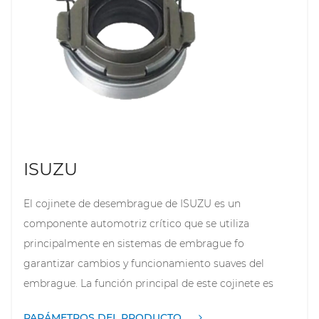
conducción. A medida que los requisitos de
rendimiento y confiabilidad de los automóviles
modernos continúan aumentando, HYUNDAI
continúa mejorando el diseño y los materiales de este
producto fo extender su vida útil y mejorar el
rendimiento general del vehículo.
ISUZU
El cojinete de desembrague de ISUZU es un
componente automotriz crítico que se utiliza
principalmente en sistemas de embrague fo
garantizar cambios y funcionamiento suaves del
embrague. La función principal de este cojinete es
soportar la placa de presión del embrague y liberar
PARÁMETROS DEL PRODUCTO