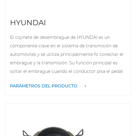
confiabilidad y seguridad del vehículo.
HYUNDAI
El cojinete de desembrague de HYUNDAI es un
componente clave en el sistema de transmisión de
automóviles y se utiliza principalmente fo conectar el
embrague y la transmisión. Su función principal es
soltar el embrague cuando el conductor pisa el pedal
del embrague, asegurando un cambio suave de la
PARÁMETROS DEL PRODUCTO
potencia del motor a la transmisión. Estos
rodamientos suelen estar fabricados con materiales
de alta resistencia fo soportar fricciones y presiones
frecuentes. El cojinete de desembrague de HYUNDAI
está exquisitamente diseñado fo reducir eficazmente
el ruido y la vibración y mejorar la comodidad de