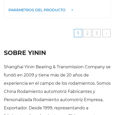
precisión fo garantizar una combinación perfecta con
PARÁMETROS DEL PRODUCTO
el sistema de embrague de Mazda, lo que puede
reducir eficazmente la fricción y el desgaste y
proporcionar una operación de sefoción suave del
1
2
3
›
embrague, mejorando así la comodidad y la
seguridad de conducción. Al mismo tiempo, también
tiene buenas propiedades lubricantes y anticorrosivas,
SOBRE YININ
lo que garantiza una larga vida útil.
Shanghai Yinin Bearing & Transmission Company se
fundó en 2009 y tiene más de 20 años de
experiencia en el campo de los rodamientos. Somos
China Rodamiento automotriz Fabricantes
y
Personalizada Rodamiento automotriz Empresa,
Exportador
. Desde 1999, representando a