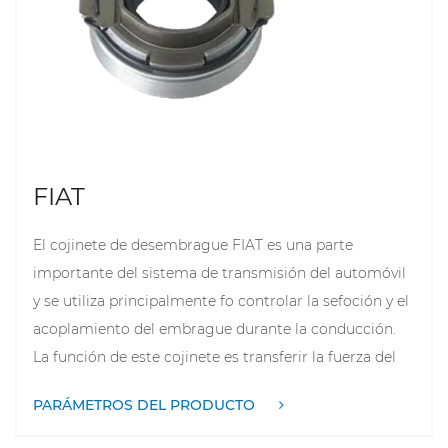
rodamiento de liberación de embrague de rata de
alto rendimiento puede mejorar el rendimiento de
manejo del vehículo, extender la vida útil del sistema
de embrague y garantizar la estabilidad y la seguridad
de la conducción.
FIAT
El cojinete de desembrague FIAT es una parte
importante del sistema de transmisión del automóvil
y se utiliza principalmente fo controlar la sefoción y el
acoplamiento del embrague durante la conducción.
La función de este cojinete es transferir la fuerza del
pedal del embrague a la placa de presión del
PARÁMETROS DEL PRODUCTO
embrague, permitiendo cambios suaves. Cuando el
conductor presiona el pedal del embrague, el cojinete