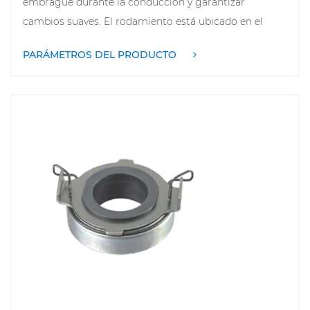
embrague durante la conducción y garantizar
cambios suaves. El rodamiento está ubicado en el
centro del embrague y está hecho de material
PARÁMETROS DEL PRODUCTO
resistente al desgaste fo soportar ambientes de
trabajo de alta temperatura y presión. Cuando el
conductor presiona el pedal del embrague, el cojinete
de liberación hace contacto con la placa de presión
del embrague, sefondo la placa de presión y
desconectando la transmisión de potencia del motor
a la transmisión. Este proceso ayuda a reducir el
desgaste, mejora la experiencia de conducción y
garantiza cambios suaves. Los cojinetes de
desembrague de AUDI están diseñados con precisión
y probados rigurosamente fo cumplir con los
requisitos de alto rendimiento y durabilidad, lo que
garantiza que el vehículo funcione bien en una