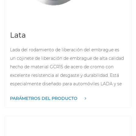
vibración del embrague, por lo que la inspección y el
mantenimiento regulares son muy importantes.
Lata
Lada del rodamiento de liberación del embrague
es
un cojinete de liberación de embrague de alta calidad
hecho de material GCR15 de acero de cromo con
excelente resistencia al desgaste y durabilidad. Está
especialmente diseñado para automóviles LADA y se
utiliza para la operación de separación de embrague
PARÁMETROS DEL PRODUCTO
para garantizar un cambio suave. El rodamiento tiene
dimensiones precisas (como el diámetro interno de
22.6 mm, diámetro exterior de 32.6 mm, altura 72.8
mm) para garantizar una combinación perfecta con
el sistema de embrague del vehículo, proporcionando