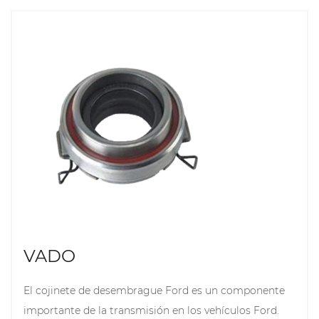
de liberación se mueve hacia adentro, liberando la
presión del embrague y permitiendo que se
desconecte la conexión entre el motor y la
transmisión, lo que permite al conductor cambiar
suavemente. Los cojinetes de desembrague FIAT
están fabricados con materiales de alta calidad fo
garantizar durabilidad y confiabilidad, reducir el
desgaste y el ruido y extender la vida útil.
VADO
El cojinete de desembrague Ford es un componente
importante de la transmisión en los vehículos Ford.