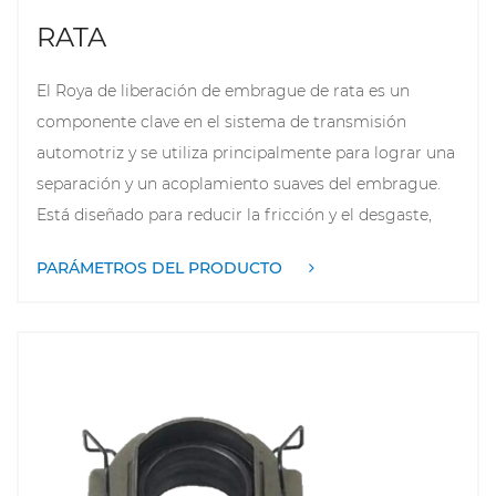
variedad de condiciones de conducción.
RATA
El
Roya de liberación de embrague de rata
es un
componente clave en el sistema de transmisión
automotriz y se utiliza principalmente para lograr una
separación y un acoplamiento suaves del embrague.
Está diseñado para reducir la fricción y el desgaste,
asegurando una operación de embrague flexible y
PARÁMETROS DEL PRODUCTO
precisa durante la conducción. Los cojinetes de
liberación del embrague de rata generalmente están
hechos de materiales altamente resistentes al
desgaste para soportar grandes cambios de presión y
temperatura. Su principio de trabajo es transmitir la
potencia y empujar la placa de presión del embrague,
de modo que la conexión entre el motor y la
transmisión se pueda desconectar o restablecer. El