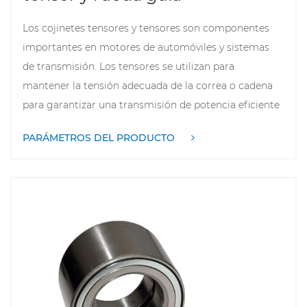
Los cojinetes tensores y tensores son componentes
importantes en motores de automóviles y sistemas
de transmisión. Los tensores se utilizan para
mantener la tensión adecuada de la correa o cadena
para garantizar una transmisión de potencia eficiente
y estable. Ajusta la estanqueidad del sistema de
PARÁMETROS DEL PRODUCTO
transmisión para reducir el deslizamiento y el
desgaste de la correa, extendiendo así su vida útil. Las
poleas locas se utilizan generalmente para guiar y
sostener correas o cadenas para asegurar su
estabilidad durante el movimiento. Ambos suelen
estar fabricados con materiales de alta resistencia
para soportar la presión del funcionamiento a alta
velocidad y entornos complejos. Además, estos
rodamientos están diseñados para reducir el ruido y