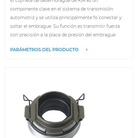
El cojinete de desembrague de KIA es un
componente clave en el sistema de transmisión
automotriz y se utiliza principalmente fo conectar y
soltar el embrague. Su función es transmitir fuerza
con precisión a la placa de presión del embrague
cuando el conductor presiona el pedal del embrague,
PARÁMETROS DEL PRODUCTO
asegurando que el embrague se pueda desacoplar
suavemente y logrando así cambios suaves. El
cojinete de desembrague de los modelos KIA suele
estar fabricado con materiales muy resistentes al
desgaste fo soportar el funcionamiento y la fricción
frecuentes, además de tener una buena resistencia al
calor. Este componente está diseñado fo reducir el
ruido y las vibraciones y mejorar el confort de
conducción. Si el cojinete de liberación falla, puede
causar problemas como dificultad fo cambiar y