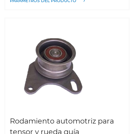
PARÁMETROS DEL PRODUCTO
mayor precisión y durabilidad. Simplifica el proceso
de diseño y fabricación de vehículos integrando
componentes como rodamientos, cubos de rueda y
sensores. El rodamiento de unidad de cubo no solo
puede soportar eficazmente el peso del vehículo, sino
que también soporta diversas cargas dinámicas de la
conducción, al tiempo que reduce los requisitos de
mantenimiento. Gracias a su excelente sellado y
resistencia al desgaste, el rodamiento de unidad de
cubo mantiene un rendimiento estable en
condiciones de conducción duras. Además, se puede
conectar al sistema electrónico del vehículo para
brindar funciones como monitoreo de la velocidad de
las ruedas, mejorando la seguridad y el control.
Rodamiento automotriz para
tensor y rueda guía