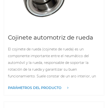
la vibración para mejorar la comodidad y el
rendimiento del vehículo. La inspección y el
reemplazo regulares de los cojinetes tensores y
tensores pueden evitar eficazmente fallas del motor y
mejorar la confiabilidad general del vehículo.
Cojinete automotriz de rueda
El cojinete de rueda (cojinete de rueda) es un
componente importante entre el neumático del
automóvil y la rueda, responsable de soportar la
rotación de la rueda y garantizar su buen
funcionamiento. Suele constar de un aro interior, un
aro exterior, elementos rodantes (como bolas o
PARÁMETROS DEL PRODUCTO
rodillos) y una jaula. La función principal de los
cojinetes de las ruedas es reducir la fricción, soportar
el peso del vehículo y permitir que las ruedas