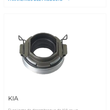
energía cuando el conductor presiona el pedal del
embrague, desconectando así el motor de la
transmisión. Los cojinetes de desembrague de ISUZU
generalmente están hechos de materiales de alta
resistencia y son resistentes al desgaste, a las altas
temperaturas y a la corrosión, lo que garantiza su
confiabilidad y durabilidad en entornos de trabajo
hostiles. Además, el diseño de los rodamientos de
ISUZU se centra en el control del ruido y la reducción
de la vibración, mejorando así la comodidad de
conducción y el rendimiento general del vehículo.
KIA