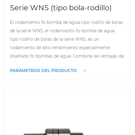
Serie WNS (tipo bola-rodillo)
El rodamiento fo bomba de agua tipo rodillo de bolas
de la serie WNS, el rodamiento fo bomba de agua
tipo rodillo de bolas de la serie WNS, es un
rodamiento de alto rendimiento especialmente
diseñado fo bombas de agua. Combina las ventajas de
los rodamientos de bolas y de rodillos y tiene las
PARÁMETROS DEL PRODUCTO
características de gran capacidad de carga, buena
resistencia al desgaste y funcionamiento suave. Este
tipo de rodamiento puede reducir eficazmente la
fricción y las pérdidas durante el funcionamiento de
la bomba de agua y mejorar la eficiencia y la vida útil
de la bomba de agua. Al mismo tiempo, los
rodamientos de la serie WNS también tienen un buen
rendimiento de sellado, lo que puede prevenir