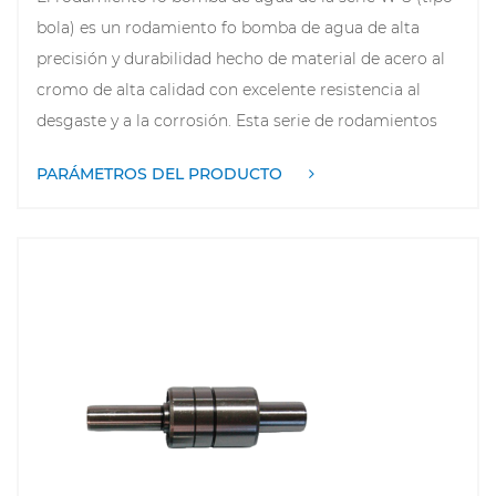
bola) es un rodamiento fo bomba de agua de alta
precisión y durabilidad hecho de material de acero al
cromo de alta calidad con excelente resistencia al
desgaste y a la corrosión. Esta serie de rodamientos
tiene una estructura compacta y un buen
PARÁMETROS DEL PRODUCTO
rendimiento de sellado, y es adecuada fo diversos
equipos giratorios, como automóviles y bombas de
agua industriales. Su exclusivo diseño de bolas de
ranura profunda de doble hilera puede soportar
cargas radiales y axiales de manera efectiva y
garantizar un funcionamiento estable de la bomba de
agua. Además, los rodamientos de la serie W-S
también vienen en una variedad de especificaciones y
modelos fo satisfacer las necesidades de diferentes
clientes.