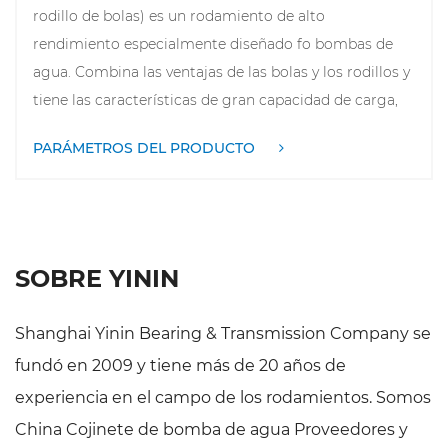
rodillo de bolas) es un rodamiento de alto
rendimiento especialmente diseñado fo bombas de
agua. Combina las ventajas de las bolas y los rodillos y
tiene las características de gran capacidad de carga,
baja fricción y bajo desgaste, lo que puede garantizar
PARÁMETROS DEL PRODUCTO
el funcionamiento estable de la bomba de agua en
entornos hostiles, de alta velocidad y carga elevada. Al
mismo tiempo, su estructura compacta y su
excelente rendimiento de sellado previenen
eficazmente la entrada de polvo y humedad,
SOBRE YININ
prolongan la vida útil de los cojinetes y mejoran el
rendimiento general de la bomba de agua.
Shanghai Yinin Bearing & Transmission Company se
fundó en 2009 y tiene más de 20 años de
experiencia en el campo de los rodamientos. Somos
China Cojinete de bomba de agua Proveedores
y