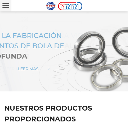
QUE EN LA FABRICACIÓN
DISFRUTE DE UNA VIDA EN
RODAMIENTOS DE BOLA DE
MOVIMIENTO,
REALICE SU
URA
VALOR
PROFUNDA
LEER MÁS
LEER MÁS
NUESTROS PRODUCTOS
PROPORCIONADOS