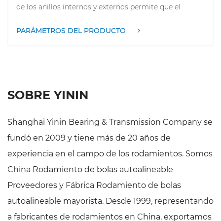
de los anillos internos y externos permite que el
rodamiento se ajuste automáticamente durante la
PARÁMETROS DEL PRODUCTO
instalación o se use para compensar los errores de
desplazamiento o instalación del eje. Este tipo de
rodamiento tiene una alta capacidad de carga y
resistencia al desgaste, y es adecuado para
aplicaciones donde la fricción debe reducirse y la
SOBRE YININ
suavidad de la operación mejorada. Los rodamientos
de la serie 2300 generalmente están hechos de acero
Shanghai Yinin Bearing & Transmission Company se
o acero inoxidable. La estructura interna incluye filas
fundó en 2009 y tiene más de 20 años de
dobles de bolas, que pueden proporcionar un buen
experiencia en el campo de los rodamientos. Somos
soporte en múltiples direcciones. Se utiliza
China Rodamiento de bolas autoalineable
ampliamente en motores, equipos industriales y otros
Proveedores
y
Fábrica Rodamiento de bolas
sistemas mecánicos, y es especialmente adecuado
para entornos de trabajo de baja velocidad y alta
autoalineable mayorista
. Desde 1999, representando
carga. Su característica de autoalineación no solo
a fabricantes de rodamientos en China, exportamos