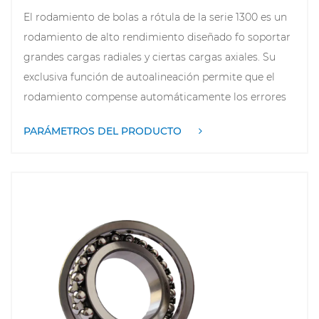
ampliamente populares en los campos industriales.
El rodamiento de bolas a rótula de la serie 1300 es un
rodamiento de alto rendimiento diseñado fo soportar
grandes cargas radiales y ciertas cargas axiales. Su
exclusiva función de autoalineación permite que el
rodamiento compense automáticamente los errores
de alineación del eje durante la instalación. Esta
PARÁMETROS DEL PRODUCTO
característica mejora significativamente la
estabilidad y vida útil del equipo. Los anillos interior y
exterior de los rodamientos de la serie 1300 tienen un
diseño esférico, que puede desplazarse angularmente
dentro de un cierto rango fo adaptarse al
desplazamiento axial del equipo durante el
funcionamiento. Esta serie de rodamientos se usa
ampliamente en motores, transmisiones, maquinaria
agrícola, automóviles y otros campos. Tiene una
estructura simple, fácil mantenimiento y puede