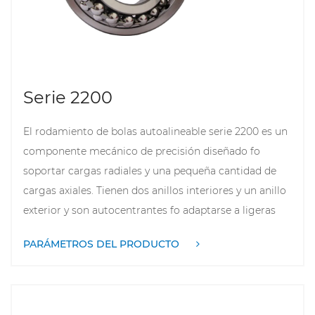
funcionar de manera eficiente en diversas
condiciones de trabajo. Además, los rodamientos de
la serie 1300 están disponibles en una variedad de
materiales y opciones de lubricación fo satisfacer las
Serie 2200
necesidades de diferentes condiciones ambientales y
de carga.
El rodamiento de bolas autoalineable serie 2200 es un
componente mecánico de precisión diseñado fo
soportar cargas radiales y una pequeña cantidad de
cargas axiales. Tienen dos anillos interiores y un anillo
exterior y son autocentrantes fo adaptarse a ligeras
desalineaciones del eje. La característica principal de
PARÁMETROS DEL PRODUCTO
este rodamiento son sus procedimientos
simplificados de instalación y mantenimiento, lo que
lo hace adecuado fo su uso en una variedad de
aplicaciones industriales como motores eléctricos,